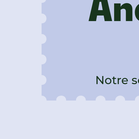
An
Notre s