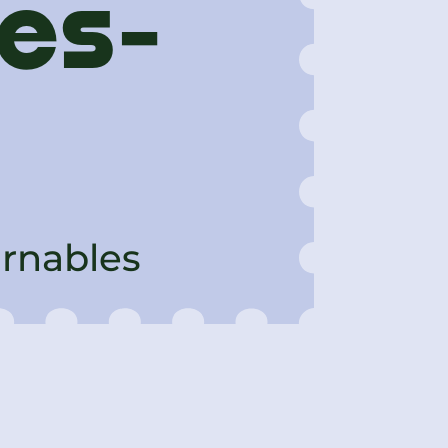
es-
urnables