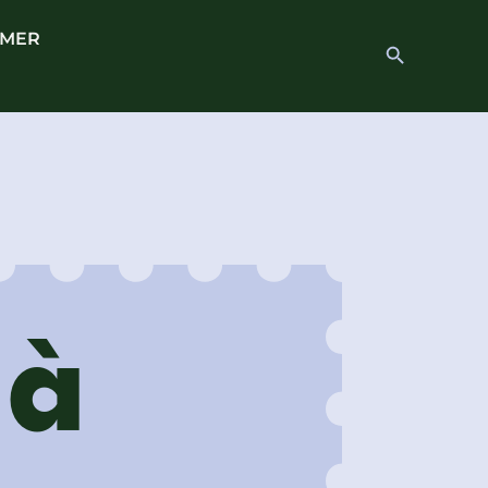
 MER
Search
Search Button
for:
 à