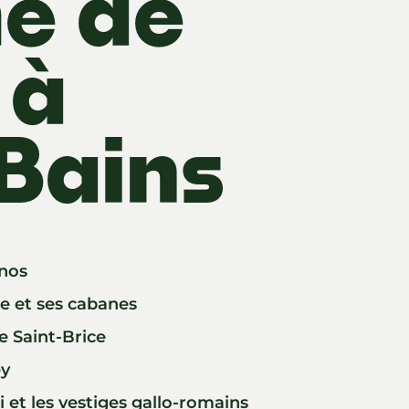
e de
 à
Bains
rnos
le et ses cabanes
e Saint-Brice
ey
oi et les vestiges gallo-romains