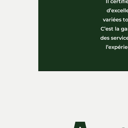
Il certi
d’excell
variées t
C’est la g
des servic
l’expéri