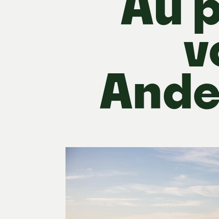
Au 
v
Ande