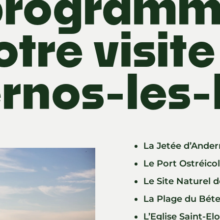
programm
otre visite
rnos-les-
La Jetée d’Ande
Le Port Ostréico
Le Site Naturel d
La Plage du Bét
L’Eglise Saint-El