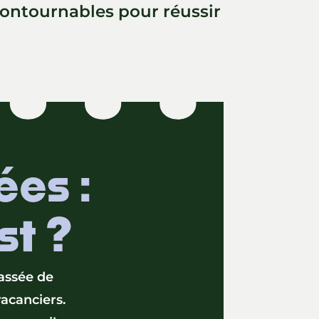
ncontournables pour réussir
ées :
st ?
assée de
vacanciers.