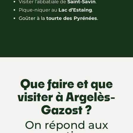
Visiter l’abbatiale de
Saint-Savin
.
Pique-niquer au
Lac d’Estaing
.
Goûter à la
tourte des Pyrénées
.
Que faire et que
visiter à Argelès-
Gazost ?
On répond aux