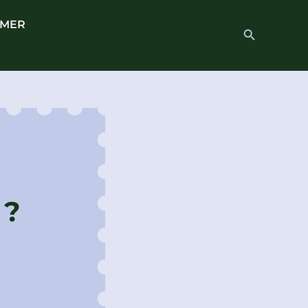
 MER
Search
Search Button
for:
 ?