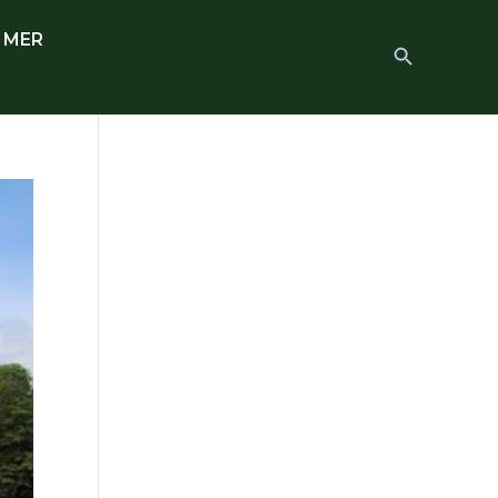
 MER
Search
Search Button
for: