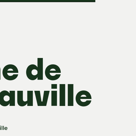
e de
auville
lle