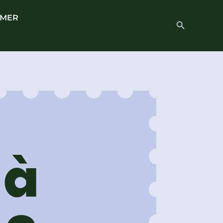
 MER
Search
Search Button
for:
 à