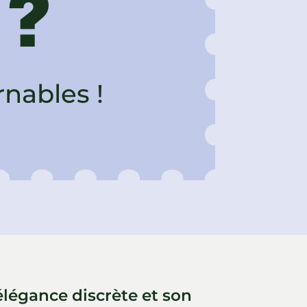
 ?
rnables !
légance discrète et son