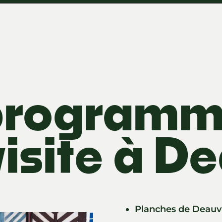
programm
visite à De
Planches de Deauvi