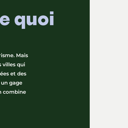
de quoi
risme. Mais
 villes qui
iées et des
t un gage
on combine