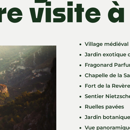
re visite à
Village médiéval
Jardin exotique 
Fragonard Parf
Chapelle de la S
Fort de la Revèr
Sentier Nietzsch
Ruelles pavées
Jardin botaniqu
Vue panoramiq