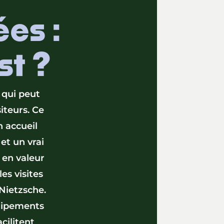
ées :
st ?
 qui peut
iteurs. Ce
n accueil
 et un vrai
 en valeur
es visites
 Nietzsche.
quipements
cilitent