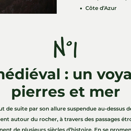
Côte d’Azur
N°1
médiéval : un voy
pierres et mer
out de suite par son allure suspendue au-dessus 
ent autour du rocher, à travers des passages étroi
nent de plusieurs siècles d’histoire. En se promen