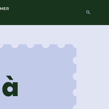
 MER
Search
Search Button
for:
 à