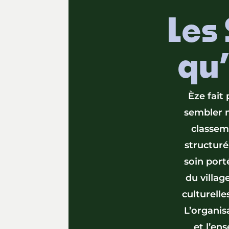
Les 
qu’
Èze fait
sembler m
classeme
structuré,
soin port
du villag
culturelle
L’organis
et l’en