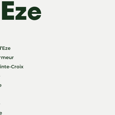
 Eze
d’Eze
urmeur
ainte-Croix
e
e
e
ue