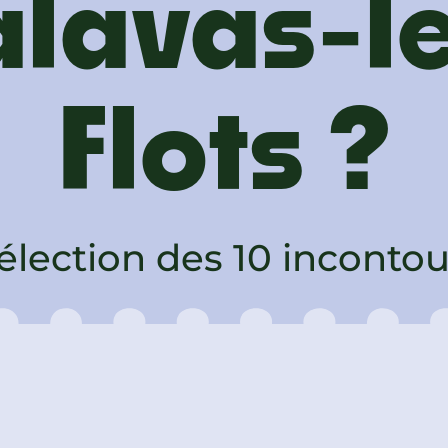
lavas-l
Flots ?
élection des 10 inconto