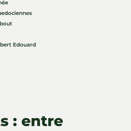
née
uedociennes
bout
lbert Edouard
s : entre