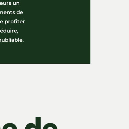
teurs un
ements de
de profiter
éduire,
oubliable.
e de