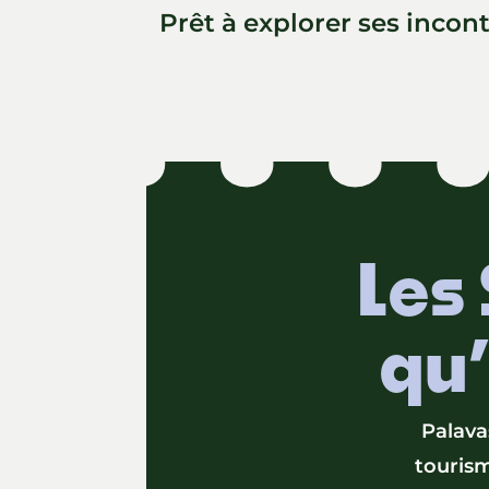
Prêt à explorer ses incon
Les 
qu’
Palava
tourism