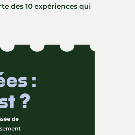
rte des 10 expériences qui
ées :
st ?
ssée de
assement