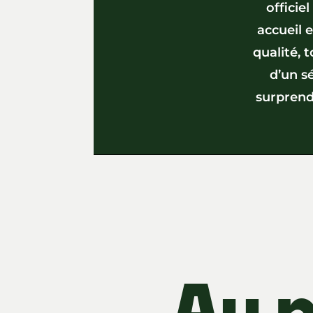
officie
accueil 
qualité, t
d’un s
surprendr
Au 