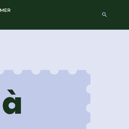
 MER
Search
Search Button
for:
 à