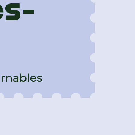
es-
urnables