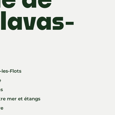
alavas-
les-Flots
e
as
tre mer et étangs
re