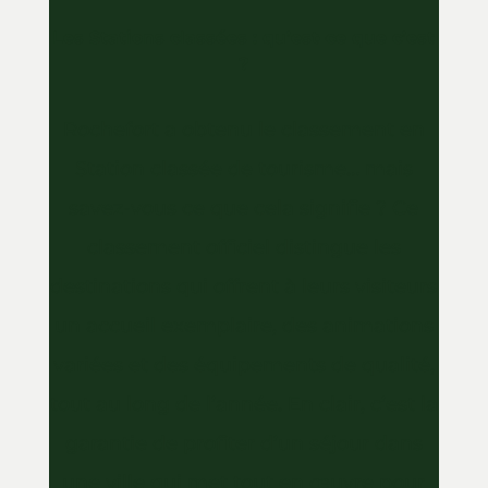
Les Stations classées : qu’est-ce que c’est
?
Rochefort a obtenu le classement en
Station classée de tourisme… mais
savez-vous ce que cela signifie ? Ce
classement officiel distingue les
destinations qui offrent à leurs visiteurs
un accueil exemplaire, des animations
variées et des équipements de qualité,
tout au long de l’année. En clair, c’est la
garantie de profiter d’un séjour dans
une ville qui met tout en œuvre pour