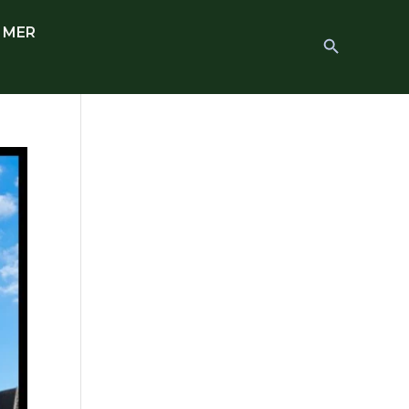
 MER
Search
Search Button
for: