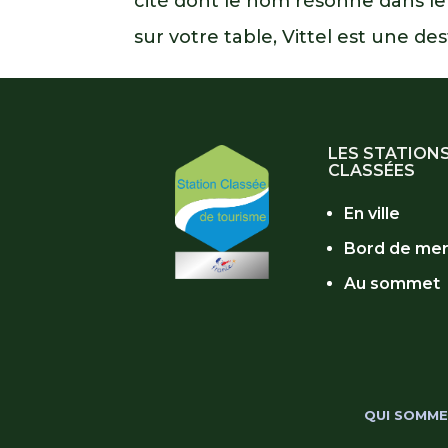
cité dont le nom résonne dans le
sur votre table, Vittel est une de
LES STATION
CLASSÉES
En ville
Bord de me
Au sommet
QUI SOMME