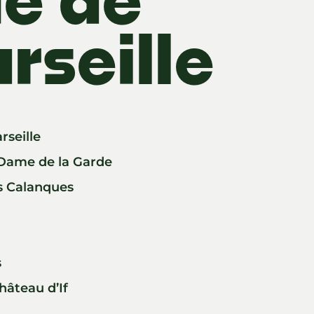
rseille
rseille
-Dame de la Garde
s Calanques
s
Château d’If