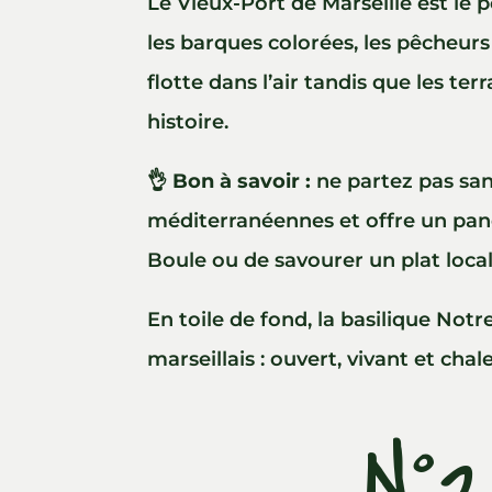
Le Vieux-Port de Marseille est le p
les barques colorées, les pêcheurs 
flotte dans l’air tandis que les ter
histoire.
👌
Bon à savoir :
ne partez pas san
méditerranéennes et offre un pano
Boule ou de savourer un plat local 
En toile de fond, la basilique Notr
marseillais : ouvert, vivant et ch
N°2