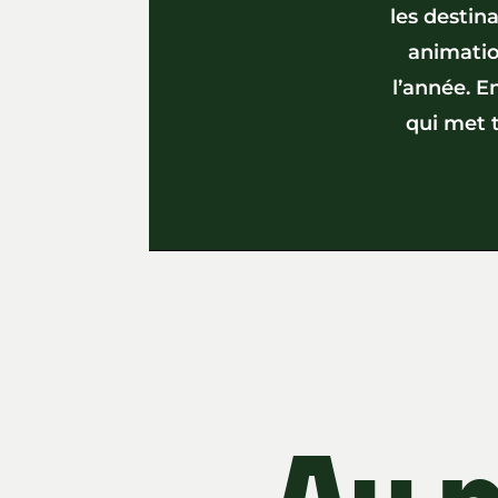
les destina
animatio
l’année. En
qui met t
Au 