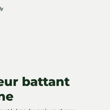
dy
œur battant
ne