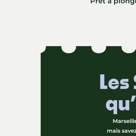
Prêt à plong
Les 
qu’
Marseill
mais savez