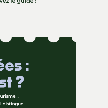
ez le guide !
ées :
st ?
tourisme…
l distingue