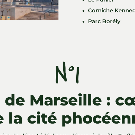
Corniche Kenne
Parc Borély
N°1
 de Marseille : c
e la cité phocéen