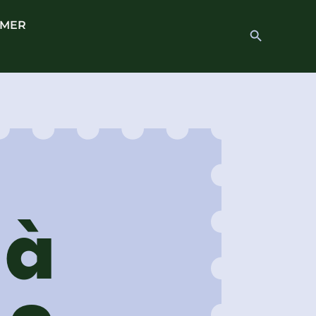
 MER
Search
Search Button
for:
 à