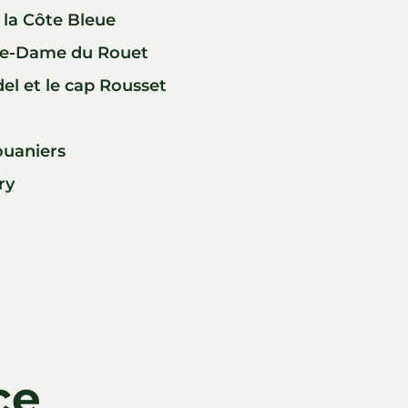
 la Côte Bleue
tre-Dame du Rouet
el et le cap Rousset
ouaniers
ry
ce