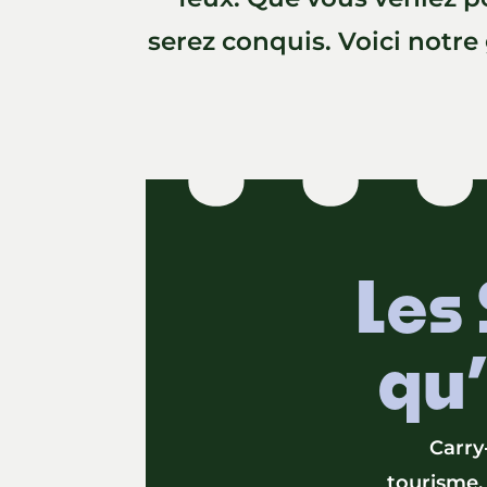
serez conquis. Voici notre
Les 
qu’
Carry
tourisme. 