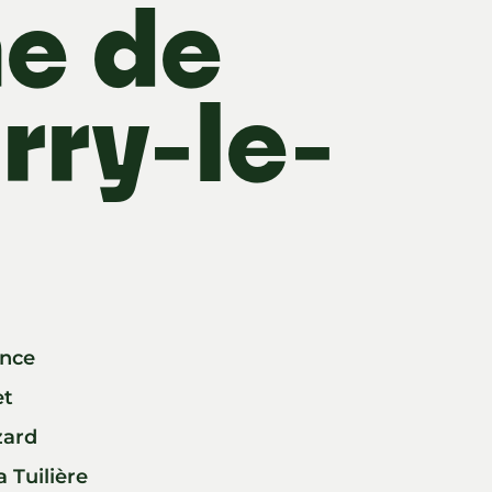
e de
rry-le-
ance
et
zard
a Tuilière