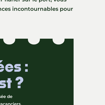
iences incontournables pour
ées :
st ?
sée de
vacanciers.