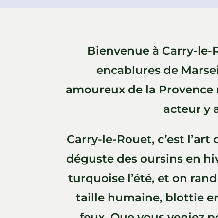
Bienvenue à Carry-le-R
encablures de Marseil
amoureux de la Provence m
acteur y a
Carry-le-Rouet, c’est l’art
déguste des oursins en hive
turquoise l’été, et on ran
taille humaine, blottie e
feux. Que vous veniez po