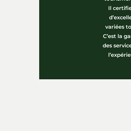
Il certi
d’excell
variées t
C’est la g
des servic
l’expéri