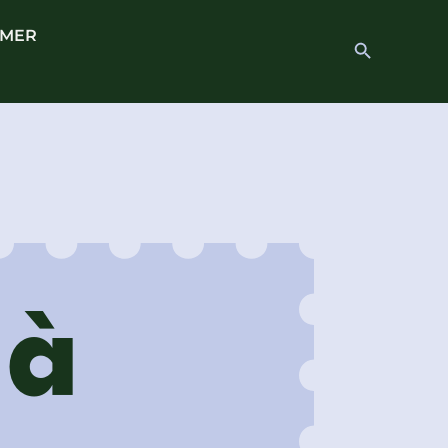
 MER
Search
Search Button
for:
 à