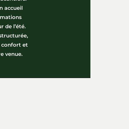
n accueil
nimations
 de l’été.
structurée,
 confort et
re venue.