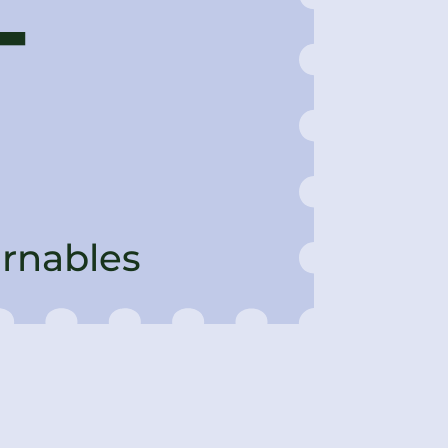
-
urnables