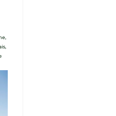
ne,
is,
e