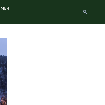
 MER
Search
Search Button
for: