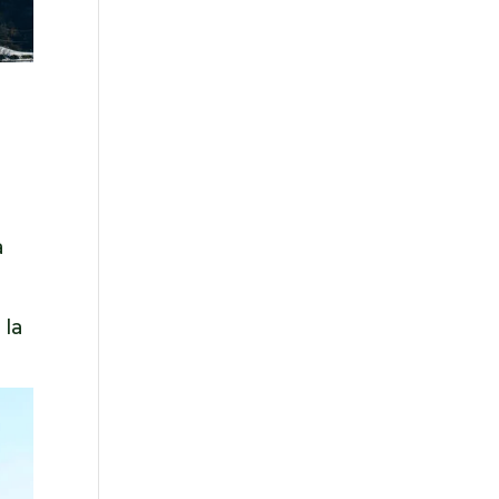
à
 la